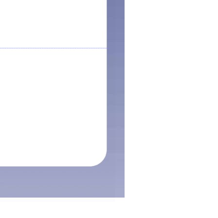
关于我们
联系我们
集团简介
联系方式
企业文化
意见反馈
发展历程
组织架构
人力资源
集团荣誉